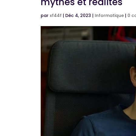
mythes et réalités
par
xf44f
|
Déc 4, 2023
|
Informatique
|
0 c